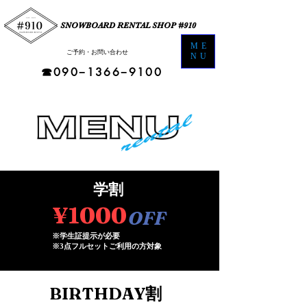
SNOWBOARD RENTAL SHOP #910
ME
​ご予約・お問い合わせ​
NU
☎︎090−1366−9100
​学割
¥1000
OFF
※学生証提示が必要
​※3点フルセットご利用の方対象
​BIRTHDAY割