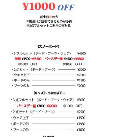
​¥1000
OFF
誕生日
月
の方
​※誕生日が証明できるものが必要
​※3点フルセットご利用の方対象